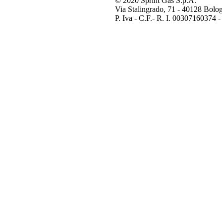
© 2020 Sprint Gas S.p.A.
Via Stalingrado, 71 - 40128 Bolog
P. Iva - C.F.- R. I. 00307160374 -