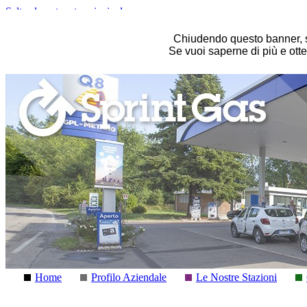
Salta al contenuto principale
Chiudendo questo banner, s
Se vuoi saperne di più e otte
Home
Profilo Aziendale
Le Nostre Stazioni