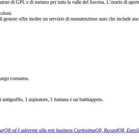
butore di GPL e di metano per tutta la valle del Savena. L’orario di aper
zoloni.
il gestore offre inoltre un servizio di manutenzione auto che include anche
i largo consumo.
antigraffio, 1 aspiratore, 1 fontana e un battitappeto.
tarQ8 ed è aderente alla rete business CartissimaQ8, RecardQ8, Euro